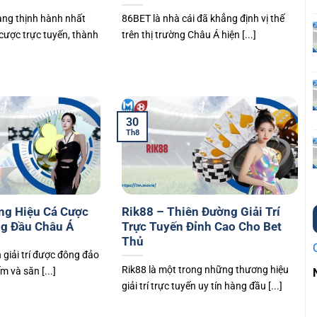
ang thịnh hành nhất
86BET là nhà cái đã khẳng định vị thế
 cược trực tuyến, thành
trên thị trường Châu Á hiện [...]
30
Th8
ng Hiệu Cá Cược
Rik88 – Thiên Đường Giải Trí
g Đầu Châu Á
Trực Tuyến Đỉnh Cao Cho Bet
Thủ
 giải trí được đông đảo
Rik88 là một trong những thương hiệu
m và săn [...]
giải trí trực tuyến uy tín hàng đầu [...]