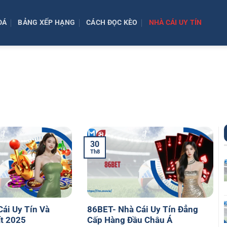
ĐÁ
BẢNG XẾP HẠNG
CÁCH ĐỌC KÈO
NHÀ CÁI UY TÍN
30
Th8
ái Uy Tín Và
86BET- Nhà Cái Uy Tín Đẳng
t 2025
Cấp Hàng Đầu Châu Á