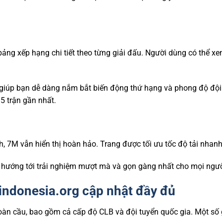
ng xếp hạng chi tiết theo từng giải đấu. Người dùng có thể xem v
giúp bạn dễ dàng nắm bắt biến động thứ hạng và phong độ đội
5 trận gần nhất.
, 7M vẫn hiển thị hoàn hảo. Trang được tối ưu tốc độ tải nhan
 hướng tới trải nghiệm mượt mà và gọn gàng nhất cho mọi ngườ
tindonesia.org cập nhật đầy đủ
toàn cầu, bao gồm cả cấp độ CLB và đội tuyển quốc gia. Một số 