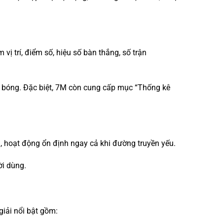
ị trí, điểm số, hiệu số bàn thắng, số trận
 bóng. Đặc biệt, 7M còn cung cấp mục “Thống kê
h, hoạt động ổn định ngay cả khi đường truyền yếu.
i dùng.
giải nổi bật gồm: