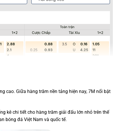
Toàn trận
1x2
Cược Chấp
Tài Xỉu
1x2
1
2.88
0.88
3.5
O
0.16
1.05
2.1
0.25
0.93
U
4.25
11
4
201
7
kèo
Toàn trận
àng cao. Giữa hàng trăm nền tảng hiện nay, 7M nổi bật
1x2
Cược Chấp
Tài Xỉu
1x2
09
0.9
2.5
O
0.33
5.5
g kê chi tiết cho hàng trăm giải đấu lớn nhỏ trên thế
0.5
0.9
U
2.3
1.28
8
fan bóng đá Việt Nam và quốc tế.