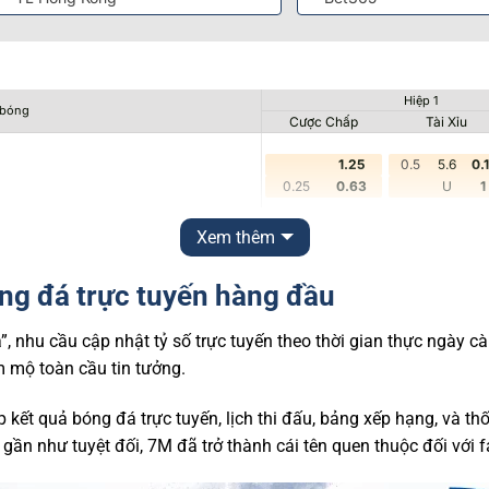
Hiệp 1
 bóng
Cược Chấp
Tài Xỉu
1.25
0.5
5.6
0.1
0.25
0.63
U
1
Xem thêm
óng đá trực tuyến hàng đầu
Hiệp 1
, nhu cầu cập nhật tỷ số trực tuyến theo thời gian thực ngày c
 bóng
Cược Chấp
Tài Xỉu
m mộ toàn cầu tin tưởng.
1.1
0.5
7.1
0.
ết quả bóng đá trực tuyến, lịch thi đấu, bảng xếp hạng, và thốn
0.25
0.7
U
1
 gần như tuyệt đối, 7M đã trở thành cái tên quen thuộc đối với 