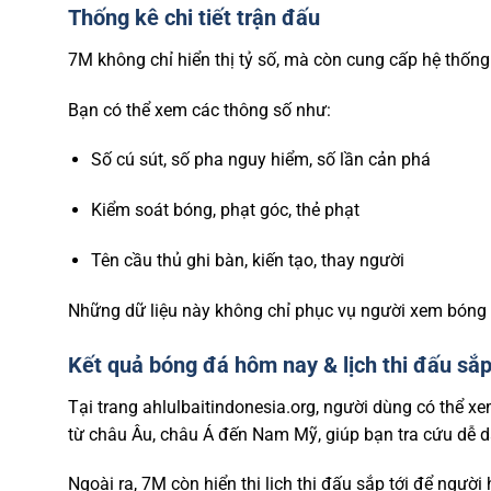
Thống kê chi tiết trận đấu
Island Bay United
Live
7M không chỉ hiển thị tỷ số, mà còn cung cấp hệ thống
0
-
0
0
-
0
8
'
Upper Hutt City
Bạn có thể xem các thông số như:
Số cú sút, số pha nguy hiểm, số lần cản phá
Kiểm soát bóng, phạt góc, thẻ phạt
Tên cầu thủ ghi bàn, kiến tạo, thay người
Những dữ liệu này không chỉ phục vụ người xem bóng đ
Kết quả bóng đá hôm nay & lịch thi đấu sắp
Tại trang ahlulbaitindonesia.org, người dùng có thể x
từ châu Âu, châu Á đến Nam Mỹ, giúp bạn tra cứu dễ 
Ngoài ra, 7M còn hiển thị lịch thi đấu sắp tới để ngư