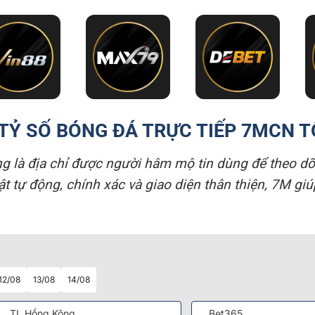
TỶ SỐ BÓNG ĐÁ TRỰC TIẾP 7MCN T
ang là địa chỉ được người hâm mộ tin dùng để theo d
t tự động, chính xác và giao diện thân thiện, 7M gi
12/08
13/08
14/08
TL Hồng Kông
Bet365