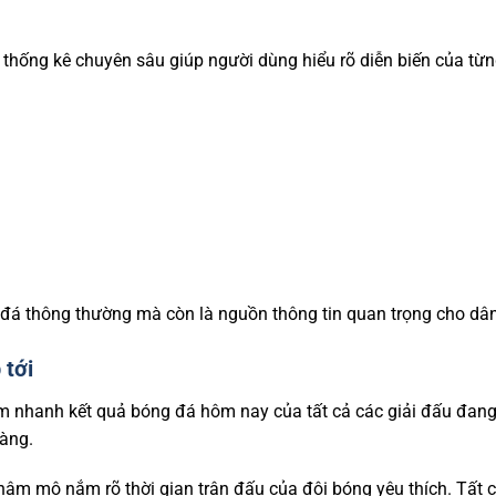
1.05
1.25
0.83
0.
 thống kê chuyên sâu giúp người dùng hiểu rõ diễn biến của từn
0.25
0.68
U
1
á thông thường mà còn là nguồn thông tin quan trọng cho dân so
 tới
em nhanh kết quả bóng đá hôm nay của tất cả các giải đấu đang 
dàng.
ời hâm mộ nắm rõ thời gian trận đấu của đội bóng yêu thích. Tất