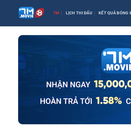
7M
LỊCH THI ĐẤU
KẾT QUẢ BÓNG 