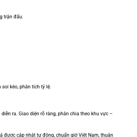
98
0.88
3.25
O
0.9
2.05
g trận đấu.
0.25
0.93
U
0.9
4
2.87
7
kèo
i kèo, phân tích tỷ lệ.
diễn ra. Giao diện rõ ràng, phân chia theo khu vực –
 cả được cập nhật tự động, chuẩn giờ Việt Nam, thuận