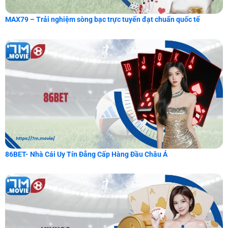
MAX79 – Trải nghiệm sòng bạc trực tuyến đạt chuẩn quốc tế
86BET- Nhà Cái Uy Tín Đẳng Cấp Hàng Đầu Châu Á