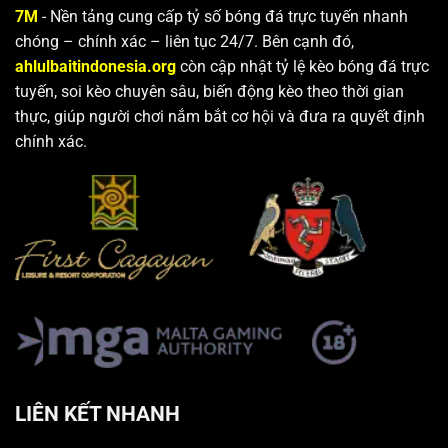
7M
- Nền tảng cung cấp tỷ số bóng đá trực tuyến nhanh
chóng – chính xác – liên tục 24/7. Bên cạnh đó,
ahlulbaitindonesia.org
còn cập nhật tỷ lệ kèo bóng đá trực
tuyến, soi kèo chuyên sâu, biến động kèo theo thời gian
thực, giúp người chơi nắm bắt cơ hội và đưa ra quyết định
chính xác.
LIÊN KẾT NHANH