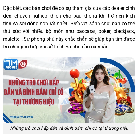
Đặc biệt, các bàn chơi đề có sự tham gia của các dealer xinh
đẹp, chuyên nghiệp khiến cho bầu không khí trở nên kịch
tính và sôi động hơn rất nhiều. Đến với sảnh chơi bạn có thể
thử sức với nhiều bộ môn như baccarat, poker, blackjack,
roulette,…Sự phong phú này chắc chắn sẽ giúp bạn tìm được
trò chơi phù hợp với sở thích và nhu cầu cá nhân.
Những trò chơi hấp dẫn và đình đám chỉ có tại thương hiệu