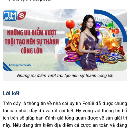
Những ưu điểm vượt trội tạo nên sự thành công lớn
Lời kết
Trên đây là thông tin về nhà cái uy tín For88 đã được chúng
tôi cập nhật đầy đủ và rất chi tiết. Hy vọng với thông tin bổ
ích trên sẽ giúp bạn đánh giá tổng quan được về sàn giải trí
này. Nếu đang tìm kiếm địa điểm cá cược an toàn và đáng