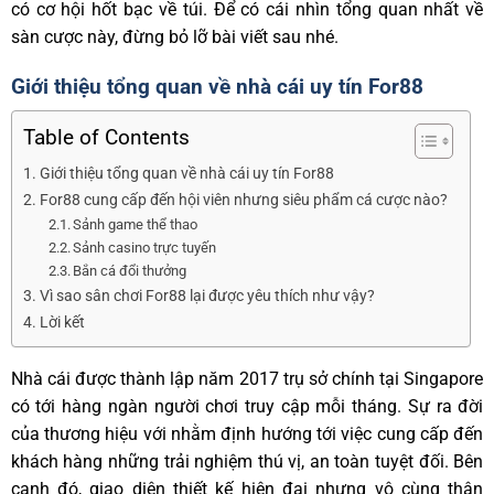
có cơ hội hốt bạc về túi. Để có cái nhìn tổng quan nhất về
sàn cược này, đừng bỏ lỡ bài viết sau nhé.
Giới thiệu tổng quan về nhà cái uy tín For88
Table of Contents
Giới thiệu tổng quan về nhà cái uy tín For88
For88 cung cấp đến hội viên nhưng siêu phẩm cá cược nào?
Sảnh game thể thao
Sảnh casino trực tuyến
Bắn cá đổi thưởng
Vì sao sân chơi For88 lại được yêu thích như vậy?
Lời kết
Nhà cái được thành lập năm 2017 trụ sở chính tại Singapore
có tới hàng ngàn người chơi truy cập mỗi tháng. Sự ra đời
của thương hiệu với nhằm định hướng tới việc cung cấp đến
khách hàng những trải nghiệm thú vị, an toàn tuyệt đối. Bên
cạnh đó, giao diện thiết kế hiện đại nhưng vô cùng thân