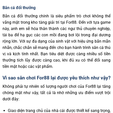
Bắn cá đổi thưởng
Bắn cá đổi thưởng chính là siêu phẩm trò chơi không thể
vắng mặt trong kho tàng giải trí tại For88. Đến với tựa game
này, anh em sẽ hóa thân thành các ngư thủ chuyên nghiệp,
tài ba để hạ gục các con mồi đang bơi lội trong đại dương
rộng lớn. Với sự đa dạng của sinh vật với hiệu ứng bắn mãn
nhãn, chắc chắn sẽ mang đến cho bạn hành trình săn cá thú
vị và kịch tính nhất. Bạn tiêu diệt được càng nhiều số tiền
thưởng tích lũy được càng cao, khi đủ xu có thể đổi sang
tiền mặt hoặc các vật phẩm.
Vì sao sân chơi For88 lại được yêu thích như vậy?
Không phải tự nhiên số lượng người chơi của For88 lại tăng
chóng mặt như vậy, tất cả là nhờ những ưu điểm vượt trội
dưới đây:
Giao diện trang chủ của nhà cái được thiết kế sang trọng,