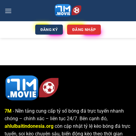
ĐĂNG KÝ
ĐĂNG NHẬP
7M
- Nền tảng cung cấp tỷ số bóng đá trực tuyến nhanh
chóng – chính xác – liên tục 24/7. Bên cạnh đó,
ahlulbaitindonesia.org
còn cập nhật tỷ lệ kèo bóng đá trực
tuyến, soi kèo chuyên sâu, biến động kèo theo thời gian